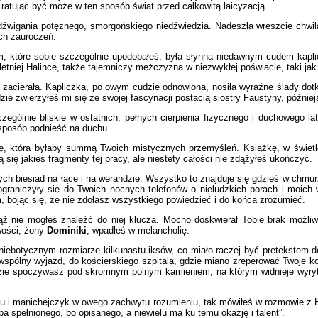
ratując być może w ten sposób świat przed całkowitą laicyzacją.
dźwigania potężnego, smorgońskiego niedźwiedzia. Nadeszła wreszcie chwil
ch zauroczeń.
em, które sobie szczególnie upodobałeś, była słynna niedawnym cudem kap
ioletniej Halince, także tajemniczy mężczyzna w niezwykłej poświacie, taki 
zacierała. Kapliczka, po owym cudzie odnowiona, nosiła wyraźne ślady dotk
zie zwierzyłeś mi się ze swojej fascynacji postacią siostry Faustyny, późniejs
czególnie bliskie w ostatnich, pełnych cierpienia fizycznego i duchowego l
 sposób podnieść na duchu.
ę, która byłaby summą Twoich mistycznych przemyśleń. Książkę, w świetle
się jakieś fragmenty tej pracy, ale niestety całości nie zdążyłeś ukończyć.
ch biesiad na łące i na werandzie. Wszystko to znajduje się gdzieś w chmu
raniczyły się do Twoich nocnych telefonów o nieludzkich porach i moich w
 bojąc się, że nie zdołasz wszystkiego powiedzieć i do końca zrozumieć.
iąż nie mogłeś znaleźć do niej klucza. Mocno doskwierał Tobie brak moż
wości, żony
Dominiki
, wpadłeś w melancholię.
niebotycznym rozmiarze kilkunastu iksów, co miało raczej być pretekstem 
wspólny wyjazd, do kościerskiego szpitala, gdzie miano zreperować Twoje kola
gdzie spoczywasz pod skromnym polnym kamieniem, na którym widnieje wyry
ytu i manichejczyk w owego zachwytu rozumieniu, tak mówiłeś w rozmowie z H
a spełnionego, bo opisanego, a niewielu ma ku temu okazję i talent”.