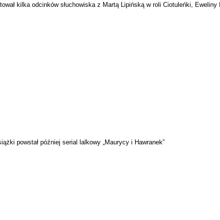
tował kilka odcinków słuchowiska z Martą Lipińską w roli Ciotuleńki, Eweliny
iążki powstał później serial lalkowy „Maurycy i Hawranek”