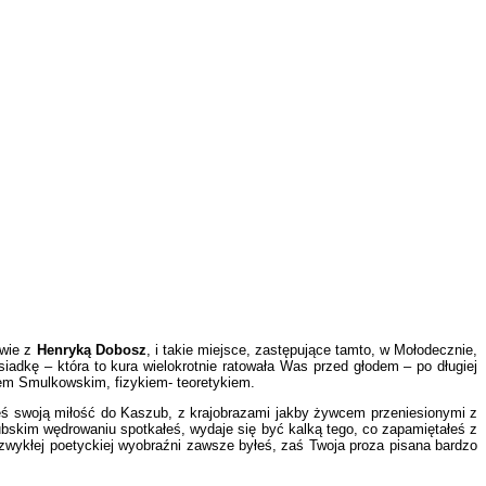
owie z
Henryką Dobosz
, i takie miejsce, zastępujące tamto, w Mołodecznie,
dkę – która to kura wielokrotnie ratowała Was przed głodem – po długiej
jem Smulkowskim, fizykiem- teoretykiem.
yłeś swoją miłość do Kaszub, z krajobrazami jakby żywcem przeniesionymi z
bskim wędrowaniu spotkałeś, wydaje się być kalką tego, co zapamiętałeś z
iezwykłej poetyckiej wyobraźni zawsze byłeś, zaś Twoja proza pisana bardzo