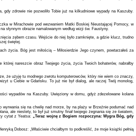
a, gdy zdrowie nie pozwoliło Tobie już na kilkudniowe wypady na Kaszuby.
liczka w Mirachowie pod wezwaniem Matki Boskiej Nieustającej Pomocy, w
jak na słynnym obrazie namalowanym według wizji św. Faustyny.
nięcia zębem czasu. Wejście do niej było zamknięte, a gdzie klucz, trudno
zej świętej.
atach życia. Bóg jest miłością – Miłosierdzie Jego czynem, powtarzałeś za
 której nareszcie obraz Twojego życia, życia Twoich bohaterów, nabrałby
rze, że użyję tu modnego zwrotu komputerowców, który nie wiem co znaczy,
izyt u Ciebie w Gdańsku. To już nie był dialog, ale raczej Twój monolog,
liwości wypadów na Kaszuby. Uwięziony w domu, gdyż zdezelowane kolana
do wyrwania się na chwilę nad morze, by na plaży w Brzeźnie podumać nad
na, ale niestety, to był już smutny finał twojego żegnania się ze światem,
ty cytat z Yeatsa:
„Teraz wojnę z Bogiem rozpoczyna: Wygra Bóg, gdy
enryką Dobosz: „Właściwie chciałbym to podkreślić, że moje książki pełnią