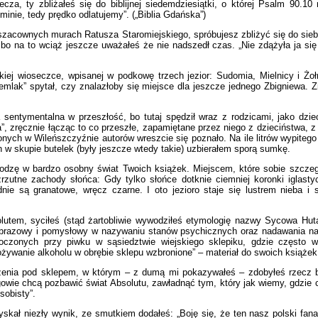
, ty zbliżałeś się do biblijnej siedemdziesiątki, o której Psalm 90.10 m
ominie, tedy prędko odlatujemy”. („Biblia Gdańska”)
i w szacownych murach Ratusza Staromiejskiego, spróbujesz zbliżyć się do sie
, bo na to wciąż jeszcze uważałeś że nie nadszedł czas. „Nie zdążyła ja si
ej wioseczce, wpisanej w podkowę trzech jezior: Sudomia, Mielnicy i Ż
ziemlak” spytał, czy znalazłoby się miejsce dla jeszcze jednego Zbigniewa
a sentymentalna w przeszłość, bo tutaj spędził wraz z rodzicami, jako dzi
”, zręcznie łącząc to co przeszłe, zapamiętane przez niego z dzieciństwa, 
nych w Wileńszczyźnie autorów wreszcie się poznało. Na ile litrów wypitego
h w skupie butelek (były jeszcze wtedy takie) uzbierałem sporą sumkę.
odzę w bardzo osobny świat Twoich książek. Miejscem, które sobie szczeg
zutne zachody słońca: Gdy tylko słońce dotknie ciemniej koronki iglastyc
ie są granatowe, wręcz czarne. I oto jezioro staje się lustrem nieba i s
lutem, syciłeś (stąd żartobliwie wywodziłeś etymologię nazwy Sycowa Huta)
o obrazowy i pomysłowy w nazywaniu stanów psychicznych oraz nadawania n
 toczonych przy piwku w sąsiedztwie wiejskiego sklepiku, gdzie często 
ożywanie alkoholu w obrębie sklepu wzbronione” – materiał do swoich książek
dzenia pod sklepem, w którym – z dumą mi pokazywałeś – zdobyłeś rzecz 
gowie chcą pozbawić świat Absolutu, zawładnąć tym, który jak wiemy, gdzie c
sobisty”.
zyskał niezły wynik, ze smutkiem dodałeś: „Boję się, że ten nasz polski f