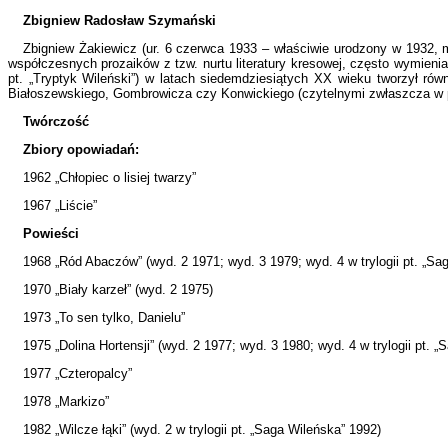
Zbigniew Radosław Szymański
Zbigniew Żakiewicz (ur. 6 czerwca 1933 – właściwie urodzony w 1932, me
współczesnych prozaików z tzw. nurtu literatury kresowej, często wymien
pt. „Tryptyk Wileński”) w latach siedemdziesiątych XX wieku tworzył ró
Białoszewskiego, Gombrowicza czy Konwickiego (czytelnymi zwłaszcza w pow
Twórczość
Zbiory opowiadań:
1962 „Chłopiec o lisiej twarzy”
1967 „Liście”
Powieści
1968 „Ród Abaczów” (wyd. 2 1971; wyd. 3 1979; wyd. 4 w trylogii pt. „Sa
1970 „Biały karzeł” (wyd. 2 1975)
1973 „To sen tylko, Danielu”
1975 „Dolina Hortensji” (wyd. 2 1977; wyd. 3 1980; wyd. 4 w trylogii pt. 
1977 „Czteropalcy”
1978 „Markizo”
1982 „Wilcze łąki” (wyd. 2 w trylogii pt. „Saga Wileńska” 1992)