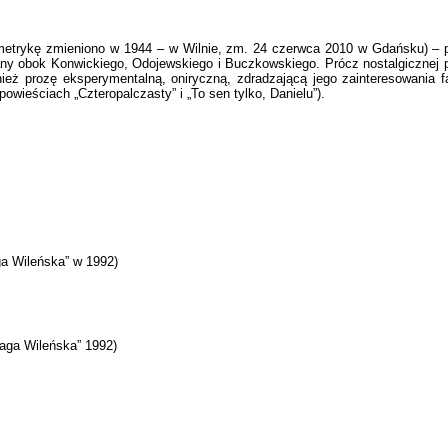
trykę zmieniono w 1944 – w Wilnie, zm. 24 czerwca 2010 w Gdańsku) – polski
iany obok Konwickiego, Odojewskiego i Buczkowskiego. Prócz nostalgicznej
wnież prozę eksperymentalną, oniryczną, zdradzającą jego zainteresowania 
ieściach „Czteropalczasty” i „To sen tylko, Danielu”).
ga Wileńska” w 1992)
„Saga Wileńska” 1992)