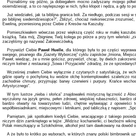
Poznaliśmy się późno, ja dobiegałem mocno zadyszany mojego półwiecza
osiemdziesiąt, a to co naylepszego w nich, tylko kłopot i nędza, a gdy to p
Już wiedziałeś, jak ta biblijna granica boli. Za niedługo, podczas sesj
po biblijnej siedemdziesiątce?”, Zbliżyć, chociaż niekoniecznie zrozumieć
Eweliną, przeniesioną przez Ciebie z Kresów na Kaszuby.
Pomieszkiwałem wówczas przez większą część roku w małej kaszubski
książką. Tata mój, Zbigniew, Twój kolega po piórze a przy tym wileński „
zaczęliśmy go nazywać Żakiewiczówką.
Przywiózł Ciebie
Paweł Huelle
, dla którego była to po części wypraw
swojego, pisanego dla „Gazety Wyborczej” cyklu zapisków „Imiona, Miejsca
Paweł, wiedząc, że u mnie gościsz, przywiózł, chcąc, by dwóch zakorzenio
niczym kelner z restauracji „Sowa i Przyjaciele” zdradzę, że ze sprzedanyc
Wcześniej znałem Ciebie wyłącznie z czytanych z satysfakcją, że wch
gdzie oparty o pochyloną ku wodzie olchę kontemplowałeś szaleńczo rozr
zachodnie chmury, przyjmując barwy czerwieni i purpury. Krańce wschodn
Artystycznego”.
W tym lustrze „nieba i słońca” znajdowałeś mistyczną łączność z Abso
wyczulony na język gminu, pełen zdrowej, wiejskiej rubaszności, bardz
bardzo otwarty na towarzystwo ludzi, chętnie wyławiając z opowieści
współbiesiadnikami, miejscowymi i letnikami, pod tabliczką z napisem: „Sp
Pamiętam, jak spotkałem kiedyś Ciebie, wracającego z takiego posie
niczym dżin zamkniętego w tejże: „Widzisz kochanieńki, ci bezbożni wikin
Polak mieszkający w Sztokholmie, alkohol jest tam dawkowany na dowód o
A że było to krótko po wyborach, w których znany polski bimbrownik u