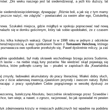
ówi: „Dni wieku naszego jest lat siedemdziesiąt, a jeźli kto duższy, lat
bie siedemdziesięcioletniego, dywagując: „Różnie boli, a jak się z tym mamy
ę jeszcze nażyć, nie zdążyła” – powtarzałeś za swoim alter ego, Ciotuleńką
ołnowa. Szukałeś miejsca, gdzie mógłbyś w spokoju popracować nad nową
. Znalazło się w domku gościnnym, który tak sobie upodobałeś, że z czasem
ecko, kilka kolejnych wakacji. Opisał to w 1998 roku w jednym z odcinków
z teraźniejszością, a więc spotkaniem Twoim z
Tomasem Venclovą
, którego
 poznawacza owo spotkanie przełożyło się, Paweł dyskretnie milczy, ja zaś
ólnie upodobałeś, był mały skrawek wschodniego brzegu jeziora Sudomie,
h lasów – na niebie stają łuny pożarów. Nie wiedzieć skąd pojawiają się
łońca, które połknęło czarny las – pisałeś w zapiskach dla „Kwartalnika
 zmysły, ładowałeś akumulatory do pracy literackiej. Miałeś dobry słuch,
azw z iście adamową inwencją zjawiskom przyrody i owocom natury. Byłeś
wracając z pracy spotykałem Ciebie pogrążonego w wesołej dyskusji ze
.
bezcenną, butelczynę Absolutu, bezczelnie skradzionego przez Szwedów i
hce, tam wieje, a nawet, o zgrozo, racjonować, bo jak opowiadał mi pewien
anatyk zdejmowania krzyży w miejscach publicznych też wpadnie na podobny