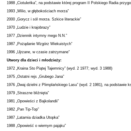
1988 „Ciotuleńka”, na podstawie której program II Polskiego Radia przygo
1993 „Wilio, w głębokościach morza”
2000 „Gorycz i sól morza. Szkice literackie”
1970 „Ludzie i krajobrazy”
1977 „Dziennik intymny mego N.N.”
1987 „Pożądanie Wzgórz Wiekuistych”
1996 „Ujrzane, w czasie zatrzymane”
Utwory dla dzieci i młodzieży:
1972 „Kraina Sto Piątej Tajemnicy” (wyd. 2 1977; wyd. 3 1988)
1975 „Ostatni rejs „Grubego Jana”
1976 „Dwaj dzielni z Plimplańskiego Lasu” (wyd. 2 1981), na podstawie ks
1979 „Straszne bliźnięta”
1981 „Opowieści z Bajkolandii”
1982 „Pan Tip-Top”
1987 „Latarnia dziadka Utopka”
1988 „Opowieść o wiernym pająku”