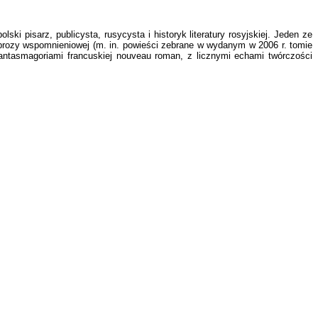
 pisarz, publicysta, rusycysta i historyk literatury rosyjskiej. Jeden ze
 prozy wspomnieniowej (m. in. powieści zebrane w wydanym w 2006 r. tomie
fantasmagoriami francuskiej nouveau roman, z licznymi echami twórczości