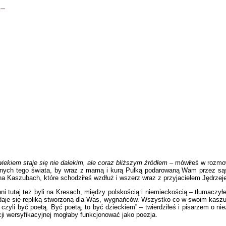
ł
–
wiekiem staje się nie dalekim, ale coraz bliższym źródłem
– mówiłeś w rozm
żnych tego świata, by wraz z mamą i kurą Pulką podarowaną Wam przez sąsia
na Kaszubach, które schodziłeś wzdłuż i wszerz wraz z przyjacielem Jędrze
oni tutaj też byli na Kresach, między polskością i niemieckością – tłumacz
ydaje się repliką stworzoną dla Was, wygnańców. Wszystko co w swoim kaszu
 czyli być poetą. Być poetą, to być dzieckiem” – twierdziłeś i pisarzem o n
ji wersyfikacyjnej mogłaby funkcjonować jako poezja.