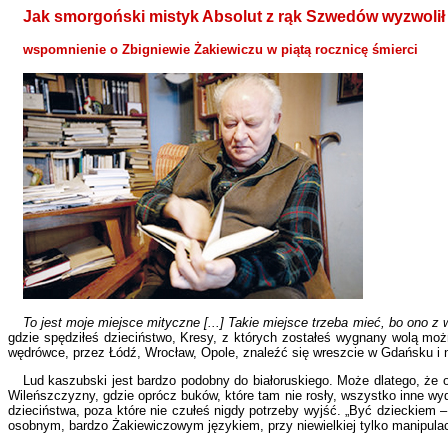
Jak smorgoński mistyk Absolut z rąk Szwedów wyzwoli
wspomnienie o Zbigniewie Żakiewiczu w piątą rocznicę śmierci
To jest moje miejsce mityczne [...] Takie miejsce trzeba mieć, bo ono z 
gdzie spędziłeś dzieciństwo, Kresy, z których zostałeś wygnany wolą mo
wędrówce, przez Łódź, Wrocław, Opole, znaleźć się wreszcie w Gdańsku i 
Lud kaszubski jest bardzo podobny do białoruskiego. Może dlatego, że 
Wileńszczyzny, gdzie oprócz buków, które tam nie rosły, wszystko inne w
dzieciństwa, poza które nie czułeś nigdy potrzeby wyjść. „Być dzieckiem –
osobnym, bardzo Żakiewiczowym językiem, przy niewielkiej tylko manipulac