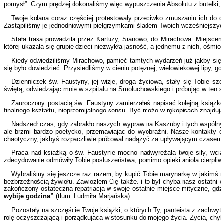
pomysł”. Czym prędzej dokonaliśmy więc wypuszczenia Absolutu z butelki, 
Twoje kolana coraz częściej protestowały przeciwko zmuszaniu ich do 
Zastąpiliśmy je jednodniowymi pielgrzymkami śladem Twoich wcześniejszy
Stała trasa prowadziła przez Kartuzy, Sianowo, do Mirachowa. Miejsc
której ukazała się grupie dzieci niezwykła jasność, a jednemu z nich, ośm
Kiedy odwiedziliśmy Mirachowo, pamięć tamtych wydarzeń już jakby się 
się było dowiedzieć. Przysiedliśmy w cieniu potężnej, wielowiekowej lipy, gd
Dzienniczek św. Faustyny, jej wizje, droga życiowa, stały się Tobie sz
świętą, odwiedzając mnie w szpitalu na Smoluchowskiego i próbując w ten
Zauroczony postacią św. Faustyny zamierzałeś napisać kolejną książk
finalnego kształtu, nieprzemijalnego sensu. Być może w rękopisach znajdują 
Nadszedł czas, gdy zabrakło naszych wypraw na Kaszuby i tych wspólny
ale brzmi bardzo poetycko, przemawiając do wyobraźni. Nasze kontakty og
chaotyczny, jakbyś rozpaczliwie próbował nadążyć za upływającym czasem,
Praca nad książką o św. Faustynie mocno nadwyrężała twoje siły, wc
zdecydowanie odmówiły Tobie posłuszeństwa, pomimo opieki anioła cierpli
Wybraliśmy się jeszcze raz razem, by kupić Tobie marynarkę w jakimś 
bezbrzeżnością żywiołu. Zawiozłem Cię także, i to był chyba nasz ostatni 
zakończony ostateczną repatriacją w swoje ostatnie miejsce mityczne, 
wybije godzina”
(tłum. Ludmiła Marjańska)
Pozostały na szczęście Twoje książki, o których Ty, panteista z zachw
rolę oczyszczającą i porządkującą w stosunku do mojego życia. Życia, chyb